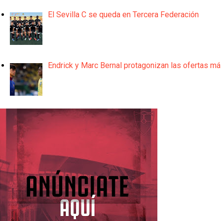
El Sevilla C se queda en Tercera Federación
Endrick y Marc Bernal protagonizan las ofertas m