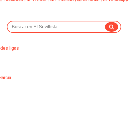
ndes ligas
García