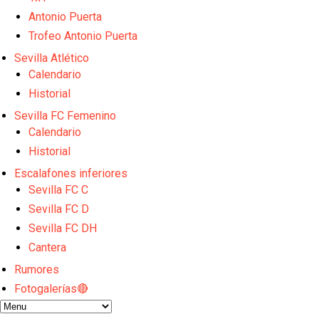
Odysseas Vlachodimos: “El objetivo es mejorar la 
El Sevilla FC empieza a inscribir a los nuevos fichaj
Antonio Puerta
Opinión | "Carta abierta a Alberto Flores" por Rafa G
Trofeo Antonio Puerta
Análisis I Quién es y cómo juega Fran González
Sevilla Atlético
Miguel Sierra: La temporada pasada se vio reflejad
Calendario
Historial
Sevilla FC Femenino
Calendario
Historial
Escalafones inferiores
Sevilla FC C
Sevilla FC D
Sevilla FC DH
Cantera
Rumores
Fotogalerías🔴