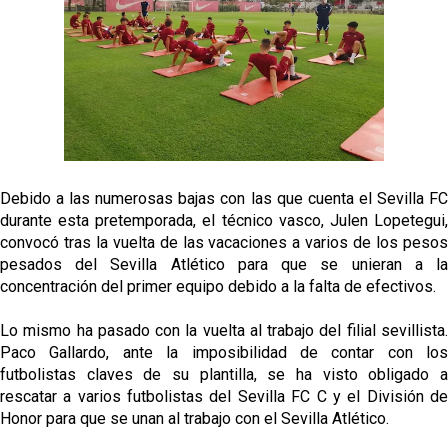
Sow muy cerca de cerrar su traspaso al Genoa
Oso es el siguiente en la lista para salir
Banquillos confirmados: así queda la cantera del
Sevilla Femenino para la 2026/27
Celta y Rayo agitan el mercado de La Liga
Debido a las numerosas bajas con las que cuenta el Sevilla FC
durante esta pretemporada, el técnico vasco, Julen Lopetegui,
convocó tras la vuelta de las vacaciones a varios de los pesos
Previa | El Sevilla FC cierra la pretemporada con el
pesados del Sevilla Atlético para que se unieran a la
exigente choque ante el Bayer Leverkusen
concentración del primer equipo debido a la falta de efectivos.
Lo mismo ha pasado con la vuelta al trabajo del filial sevillista.
Paco Gallardo, ante la imposibilidad de contar con los
futbolistas claves de su plantilla, se ha visto obligado a
rescatar a varios futbolistas del Sevilla FC C y el División de
Honor para que se unan al trabajo con el Sevilla Atlético.