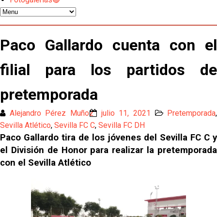
Los contratiempos para García Plaza por la mala
gestión de un inválido Consejo
El Sevilla C se queda en Tercera Federación
Paco Gallardo cuenta con el
filial para los partidos de
Atlético y Getafe agitan el mercado de LaLiga
pretemporada
Luis García Plaza: No sufrir ya es un paso adelante
Alejandro Pérez Muñoz
julio 11, 2021
Pretemporada
Sevilla Atlético
,
Sevilla FC C
,
Sevilla FC DH
El Sevilla FC plantea ampliar hasta cinco fichajes
Paco Gallardo tira de los jóvenes del Sevilla FC C y
más antes del cierre
el División de Honor para realizar la pretemporada
Djibril Sow pone rumbo a Italia para firmar su nuevo
con el Sevilla Atlético
contrato con el Genoa
Kochorashvili, seria opción para reforzar el centro
del campo sevillista