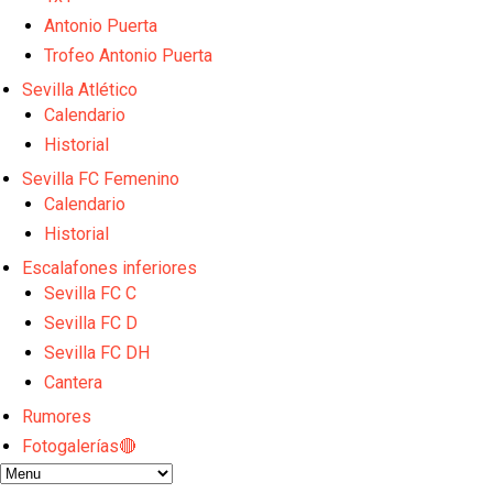
Alberto Flores, muy cerca de convertirse en nuevo 
El Granada negocia con el Sevilla FC por Alberto Fl
Antonio Puerta
El Sevilla continúa con despidos y rechaza una ofer
Trofeo Antonio Puerta
El Sevilla FC cierra el fichaje de Robbie Ure
Sevilla Atlético
Crónica Pretemporada | Real Madrid 2-4 Sevilla FC
Calendario
Historial
Sevilla FC Femenino
Calendario
Historial
Escalafones inferiores
Sevilla FC C
Sevilla FC D
Sevilla FC DH
Cantera
Rumores
Fotogalerías🔴