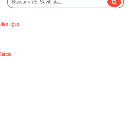
ndes ligas
García