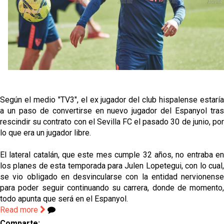
fichajes
Opinión | "Carta abierta a Alberto Flores" por Rafa
García
El Sevilla oficializa el traspaso de Sow
Miguel Sierra: La temporada pasada se vio
reflejado que podemos tirar para delante y
Según el medio "TV3", el ex jugador del club hispalense estaría
trabajamos con ilusión
a un paso de convertirse en nuevo jugador del Espanyol tras
Diomande ya es madridista mientras Rodri agita el
rescindir su contrato con el Sevilla FC el pasado 30 de junio, por
mercado
lo que era un jugador libre.
El lateral catalán, que este mes cumple 32 años, no entraba en
los planes de esta temporada para Julen Lopetegui, con lo cual,
se vio obligado en desvincularse con la entidad nervionense
para poder seguir continuando su carrera, donde de momento,
todo apunta que será en el Espanyol.
Read more
Comparte: