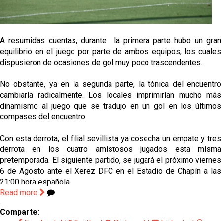
Vargas y Sow se incorporan al grupo en la sesión
del martes
Odysseas Vlachodimos: “El objetivo es mejorar la
A resumidas cuentas, durante la primera parte hubo un gran
temporada pasada”
equilibrio en el juego por parte de ambos equipos, los cuales
dispusieron de ocasiones de gol muy poco trascendentes.
El Sevilla FC empieza a inscribir a los nuevos
fichajes
No obstante, ya en la segunda parte, la tónica del encuentro
cambiaría radicalmente. Los locales imprimirían mucho más
Opinión | "Carta abierta a Alberto Flores" por Rafa
dinamismo al juego que se tradujo en un gol en los últimos
García
compases del encuentro.
Con esta derrota, el filial sevillista ya cosecha un empate y tres
derrota en los cuatro amistosos jugados esta misma
pretemporada. El siguiente partido, se jugará el próximo viernes
6 de Agosto ante el Xerez DFC en el Estadio de Chapín a las
21:00 hora española.
Read more
Comparte: