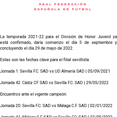
Djibril Sow pone rumbo a Italia para firmar su nuevo
contrato con el Genoa
Kochorashvili, seria opción para reforzar el centro
del campo sevillista
Sow muy cerca de cerrar su traspaso al Genoa
La temporada 2021-22 para el División de Honor Juvenil ya
está confirmado, daría comienzo el día 5 de septiembre y
concluyendo el día 29 de mayo de 2022.
Oso es el siguiente en la lista para salir
Estas son las fechas clave para el filial sevillista:
Jornada 1: Sevilla F.C. SAD vs UD Almería SAD | 05/09/2021
Jornada 42: Cádiz CF SAD vs Sevilla F.C. SAD | 29/05/2022
Encuentros ante el vigente campeón:
Jornada 20: Sevilla F.C. SAD vs Málaga C.F. SAD | 02/01/2022