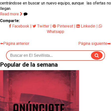
centrándose en buscar un nuevo equipo, aunque las ofertas no
llegan.
Read more
Comparte:
Facebook
|
Twitter
|
Pinterest
|
Linkedin
|
Whatsapp
⬅️Página anterior
Página siguiente➡️
Popular de la semana