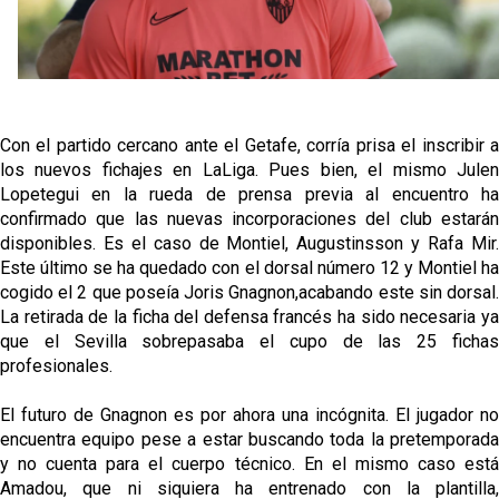
más antes del cierre
Djibril Sow pone rumbo a Italia para firmar su nuevo
contrato con el Genoa
Crónica Pretemporada | Xerez DFC 1-0 Sevilla
Con el partido cercano ante el Getafe, corría prisa el inscribir a
Atlético
los nuevos fichajes en LaLiga. Pues bien, el mismo Julen
Lopetegui en la rueda de prensa previa al encuentro ha
Crónica Pretemporada I Bayer Leverkusen 2-1
confirmado que las nuevas incorporaciones del club estarán
Sevilla FC
disponibles. Es el caso de Montiel, Augustinsson y Rafa Mir.
Este último se ha quedado con el dorsal número 12 y Montiel ha
El Tribunal Superior de Justicia concede la
cogido el 2 que poseía Joris Gnagnon,acabando este sin dorsal.
cautelar a Isi Palazón
La retirada de la ficha del defensa francés ha sido necesaria ya
que el Sevilla sobrepasaba el cupo de las 25 fichas
profesionales.
El futuro de Gnagnon es por ahora una incógnita. El jugador no
encuentra equipo pese a estar buscando toda la pretemporada
y no cuenta para el cuerpo técnico. En el mismo caso está
Amadou, que ni siquiera ha entrenado con la plantilla,