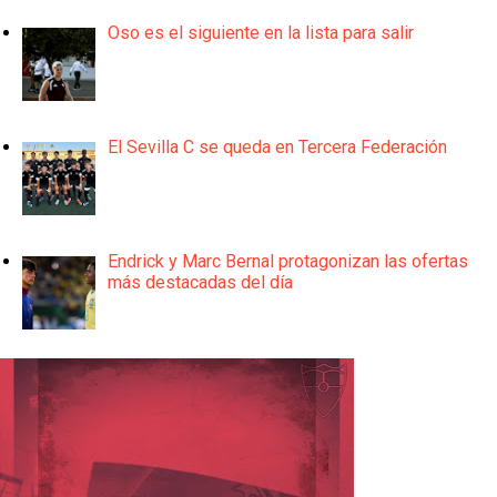
Oso es el siguiente en la lista para salir
El Sevilla C se queda en Tercera Federación
Endrick y Marc Bernal protagonizan las ofertas
más destacadas del día