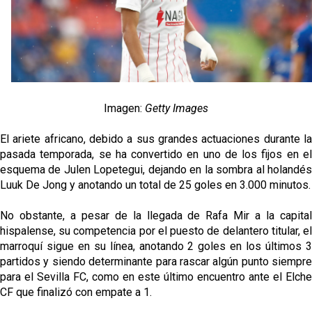
García
Análisis I Quién es y cómo juega Fran González
Miguel Sierra: La temporada pasada se vio
reflejado que podemos tirar para delante y
trabajamos con ilusión
Imagen:
Getty Images
Diomande ya es madridista mientras Rodri agita el
mercado
El ariete africano, debido a sus grandes actuaciones durante la
pasada temporada, se ha convertido en uno de los fijos en el
OFICIAL | Juanlu se marcha al Bournemouth
esquema de Julen Lopetegui, dejando en la sombra al holandés
Luuk De Jong y anotando un total de 25 goles en 3.000 minutos.
No obstante, a pesar de la llegada de Rafa Mir a la capital
hispalense, su competencia por el puesto de delantero titular, el
marroquí sigue en su línea, anotando 2 goles en los últimos 3
partidos y siendo determinante para rascar algún punto siempre
para el Sevilla FC, como en este último encuentro ante el Elche
CF que finalizó con empate a 1.