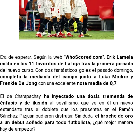
El Granada negocia con el Sevilla FC por Alberto
Flores
El Sevilla continúa con despidos y rechaza una
oferta de 420 millones por el club
El Sevilla mueve ficha por Robbie Ure: la opción 'A'
para el ataque nervionense
Era de esperar. Según la web "
WhoScored.com
",
Erik Lamela
Crónica Pretemporada | Real Madrid 2-4 Sevilla FC
milita en los 11 favoritos de LaLiga tras la primera jornada
Femenino
del nuevo curso. Con dos fantásticos goles el pasado domingo,
completa la medianía del campo junto a Luka Modric y
Frenkie De Jong
con una excelente
nota media de 8,7
.
El de Charapachay
ha inyectado una dosis tremenda de
énfasis y de ilusión
al sevillismo, que ve en él un nuev
estandarte tras el doblete que los presentes en el Ramón
Sánchez Pizjuán pudieron disfrutar. Sin duda,
el broche de oro
a un debut soñado para todo futbolista
, ¿qué mejor maner
hay de empezar?