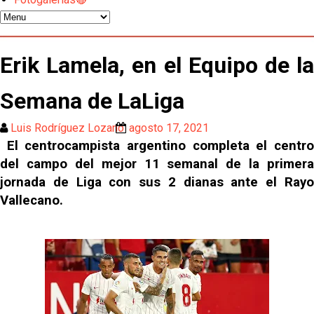
Nico Guillén:"Es importante que el equipo sea una
familia y se refleje en el campo"
El Sevilla oficializa el traspaso de Sow
Erik Lamela, en el Equipo de la
Semana de LaLiga
Miguel Sierra: La temporada pasada se vio
reflejado que podemos tirar para delante y
Luis Rodríguez Lozano
agosto 17, 2021
trabajamos con ilusión
Diomande ya es madridista mientras Rodri agita el
El centrocampista argentino completa el centro
mercado
del campo del mejor 11 semanal de la primera
jornada de Liga con sus 2 dianas ante el Rayo
OFICIAL | Juanlu se marcha al Bournemouth
Vallecano.
Los posibles herederos del número 16 tras la
marcha de Juanlu
Alberto Flores, muy cerca de convertirse en nuevo
jugador del Granada CF