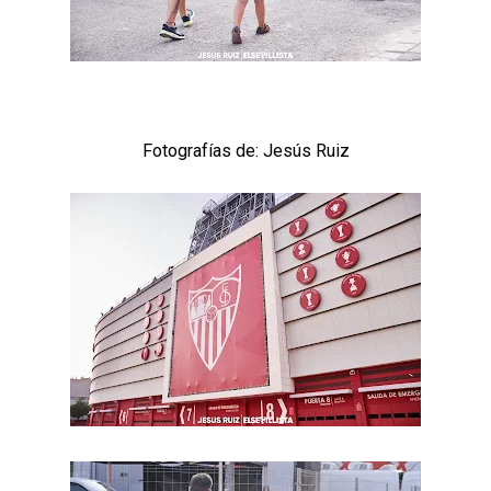
Kochorashvili, seria opción para reforzar el centro
del campo sevillista
Sow muy cerca de cerrar su traspaso al Genoa
Oso es el siguiente en la lista para salir
Fotografías de: Jesús Ruiz
Banquillos confirmados: así queda la cantera del
Sevilla Femenino para la 2026/27