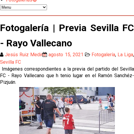
El Sevilla mueve ficha por Robbie Ure: la opción 'A'
para el ataque nervionense
Los contratiempos para García Plaza por la mala
Fotogalería | Previa Sevilla FC
gestión de un inválido Consejo
- Rayo Vallecano
El Sevilla C se queda en Tercera Federación
Jesús Ruiz Medina
agosto 15, 2021
Fotogalería
,
La Liga
Atlético y Getafe agitan el mercado de LaLiga
Sevilla FC
Imágenes correspondientes a la previa del partido del Sevilla
FC - Rayo Vallecano que h tenio lugar en el Ramón Sanchéz-
Luis García Plaza: No sufrir ya es un paso adelante
Pizjuán.
El Sevilla FC plantea ampliar hasta cinco fichajes
más antes del cierre
Djibril Sow pone rumbo a Italia para firmar su nuevo
contrato con el Genoa