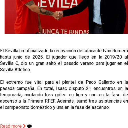
El Sevilla oficializa el traspaso de Sow
Miguel Sierra: La temporada pasada se vio
reflejado que podemos tirar para delante y
trabajamos con ilusión
Diomande ya es madridista mientras Rodri agita el
mercado
El Sevilla ha oficializado la renovación del atacante Iván Romero
OFICIAL | Juanlu se marcha al Bournemouth
hasta junio de 2025. El jugador que llegó en la 2019/20 al
Sevilla C, dio un gran saltó el pasado verano para jugar en el
Sevilla Atlético.
El extremo fue vital para el plantel de Paco Gallardo en la
pasada campaña. En total, Isaac disputó 21 encuentros en la
temporada, anotando tres goles en liga y uno en la fase de
ascenso a la Primera RFEF. Además, sumó tres asistencias en
el campeonato doméstico y una en la fase de ascenso.
Read more