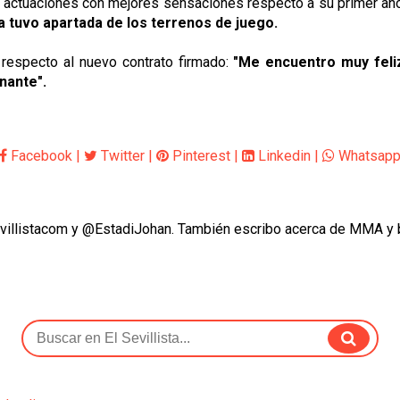
a, actuaciones con mejores sensaciones respecto a su primer añ
la tuvo apartada de los terrenos de juego.
 respecto al nuevo contrato firmado:
"Me encuentro muy feli
nante".
Facebook
|
Twitter
|
Pinterest
|
Linkedin
|
Whatsap
evillistacom y @EstadiJohan. También escribo acerca de MMA y 