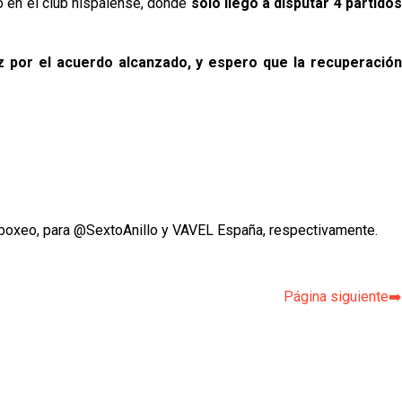
o en el club hispalense, donde
sólo llegó a disputar 4 partido
z por el acuerdo alcanzado, y espero que la recuperació
p
boxeo, para @SextoAnillo y VAVEL España, respectivamente.
Página siguiente➡️