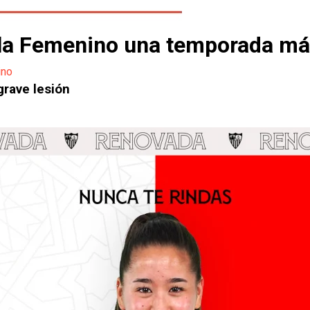
illa Femenino una temporada m
ino
grave lesión