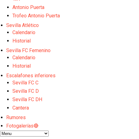
Odysseas Vlachodimos: “El objetivo es mejorar la 
El Sevilla FC empieza a inscribir a los nuevos fichaj
Antonio Puerta
Opinión | "Carta abierta a Alberto Flores" por Rafa G
Trofeo Antonio Puerta
Análisis I Quién es y cómo juega Fran González
Sevilla Atlético
Miguel Sierra: La temporada pasada se vio reflejad
Calendario
Historial
Sevilla FC Femenino
Calendario
Historial
Escalafones inferiores
Sevilla FC C
Sevilla FC D
Sevilla FC DH
Cantera
Rumores
Fotogalerías🔴