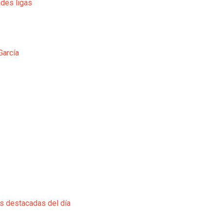
ndes ligas
García
ás destacadas del día