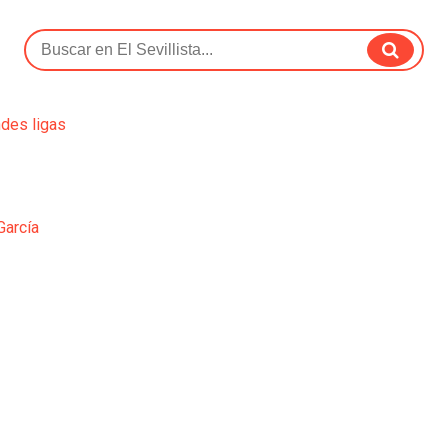
ndes ligas
García