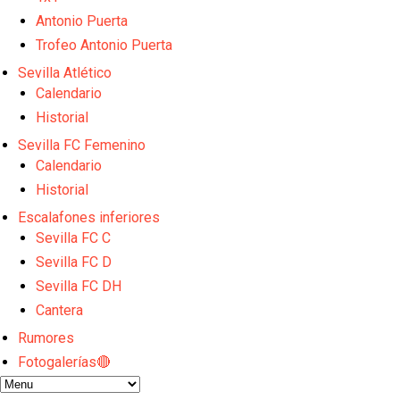
Emery quiere pescar en el Atleti , el Villareal ya t
Vargas y Sow se incorporan al grupo en la sesión d
Antonio Puerta
Odysseas Vlachodimos: “El objetivo es mejorar la 
Trofeo Antonio Puerta
El Sevilla FC empieza a inscribir a los nuevos fichaj
Sevilla Atlético
Opinión | "Carta abierta a Alberto Flores" por Rafa G
Calendario
Historial
Sevilla FC Femenino
Calendario
Historial
Escalafones inferiores
Sevilla FC C
Sevilla FC D
Sevilla FC DH
Cantera
Rumores
Fotogalerías🔴