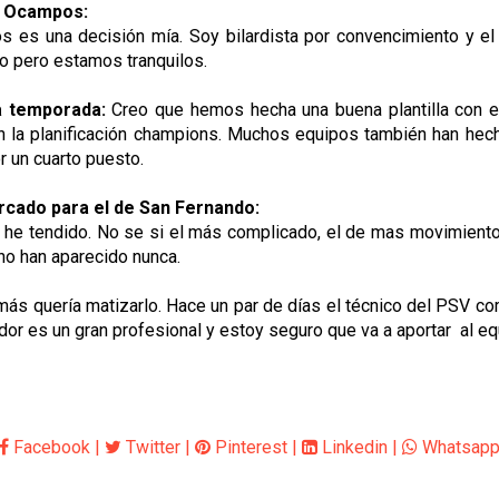
e Ocampos:
s es una decisión mía. Soy bilardista por convencimiento y el
po pero estamos tranquilos.
a temporada:
Creo que hemos hecha una buena plantilla con el
 la planificación champions. Muchos equipos también han hecho 
r un cuarto puesto.
rcado para el de San Fernando:
e tendido. No se si el más complicado, el de mas movimiento n
no han aparecido nunca.
ás quería matizarlo. Hace un par de días el técnico del PSV com
gador es un gran profesional y estoy seguro que va a aportar al eq
Facebook
|
Twitter
|
Pinterest
|
Linkedin
|
Whatsap