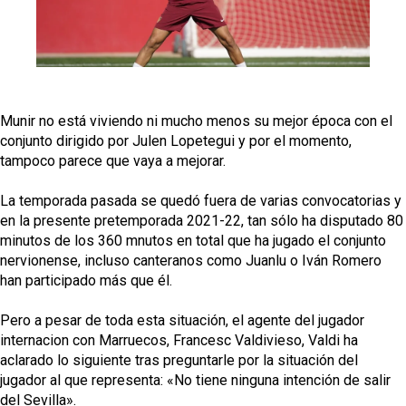
fichajes
Opinión | "Carta abierta a Alberto Flores" por Rafa
García
El Sevilla oficializa el traspaso de Sow
Munir no está viviendo ni mucho menos su mejor época con el
conjunto dirigido por Julen Lopetegui y por el momento,
tampoco parece que vaya a mejorar.
Miguel Sierra: La temporada pasada se vio
reflejado que podemos tirar para delante y
La temporada pasada se quedó fuera de varias convocatorias y
trabajamos con ilusión
en la presente pretemporada 2021-22, tan sólo ha disputado 80
Diomande ya es madridista mientras Rodri agita el
mercado
minutos de los 360 mnutos en total que ha jugado el conjunto
nervionense, incluso canteranos como Juanlu o Iván Romero
han participado más que él.
Pero a pesar de toda esta situación, el agente del jugador
internacion con Marruecos, Francesc Valdivieso, Valdi ha
aclarado lo siguiente tras preguntarle por la situación del
jugador al que representa: «No tiene ninguna intención de salir
del Sevilla».