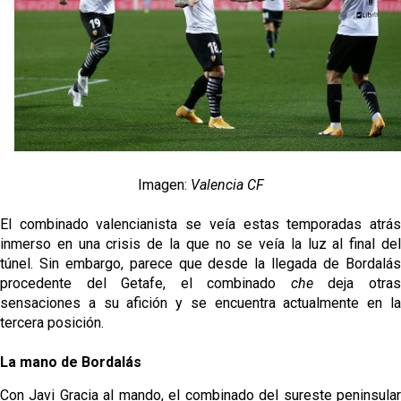
El Granada negocia con el Sevilla FC por Alberto
Flores
El Sevilla continúa con despidos y rechaza una
oferta de 420 millones por el club
El Sevilla mueve ficha por Robbie Ure: la opción 'A'
para el ataque nervionense
Los contratiempos para García Plaza por la mala
Imagen:
Valencia CF
gestión de un inválido Consejo
El combinado valencianista se veía estas temporadas atrás
inmerso en una crisis de la que no se veía la luz al final del
túnel. Sin embargo, parece que desde la llegada de Bordalás
procedente del Getafe, el combinado
che
deja otra
sensaciones a su afición y se encuentra actualmente en la
tercera posición.
La mano de Bordalás
Con Javi Gracia al mando, el combinado del sureste peninsular