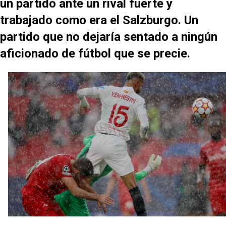
un partido ante un rival fuerte y
El Sevilla FC plantea ampliar hasta cinco fichajes
más antes del cierre
trabajado como era el Salzburgo. Un
partido que no dejaría sentado a ningún
Djibril Sow pone rumbo a Italia para firmar su nuevo
contrato con el Genoa
aficionado de fútbol que se precie.
Kochorashvili, seria opción para reforzar el centro
del campo sevillista
Sow muy cerca de cerrar su traspaso al Genoa