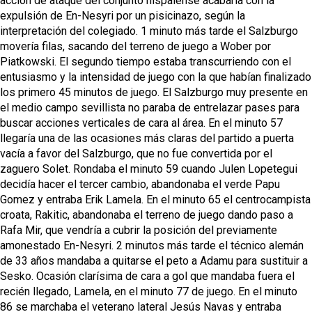
acción de ataque del conjunto hispalense acabaría con la
expulsión de En-Nesyri por un pisicinazo, según la
interpretación del colegiado. 1 minuto más tarde el Salzburgo
movería filas, sacando del terreno de juego a Wober por
Piatkowski. El segundo tiempo estaba transcurriendo con el
entusiasmo y la intensidad de juego con la que habían finalizado
los primero 45 minutos de juego. El Salzburgo muy presente en
el medio campo sevillista no paraba de entrelazar pases para
buscar acciones verticales de cara al área. En el minuto 57
llegaría una de las ocasiones más claras del partido a puerta
vacía a favor del Salzburgo, que no fue convertida por el
zaguero Solet. Rondaba el minuto 59 cuando Julen Lopetegui
decidía hacer el tercer cambio, abandonaba el verde Papu
Gomez y entraba Erik Lamela. En el minuto 65 el centrocampista
croata, Rakitic, abandonaba el terreno de juego dando paso a
Rafa Mir, que vendría a cubrir la posición del previamente
amonestado En-Nesyri. 2 minutos más tarde el técnico alemán
de 33 años mandaba a quitarse el peto a Adamu para sustituir a
Sesko. Ocasión clarísima de cara a gol que mandaba fuera el
recién llegado, Lamela, en el minuto 77 de juego. En el minuto
86 se marchaba el veterano lateral Jesús Navas y entraba