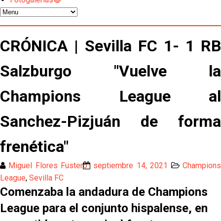
El Granada negocia con el Sevilla FC por Alberto
Flores
El Sevilla continúa con despidos y rechaza una
CRÓNICA | Sevilla FC 1- 1 RB
oferta de 420 millones por el club
Salzburgo "Vuelve la
El Sevilla mueve ficha por Robbie Ure: la opción 'A'
para el ataque nervionense
Champions League al
Los contratiempos para García Plaza por la mala
gestión de un inválido Consejo
Sanchez-Pizjuán de forma
El Sevilla C se queda en Tercera Federación
frenética"
Atlético y Getafe agitan el mercado de LaLiga
Miguel Flores Fustero
septiembre 14, 2021
Champion
League
,
Sevilla FC
Comenzaba la andadura de Champions
Luis García Plaza: No sufrir ya es un paso adelante
League para el conjunto hispalense, en