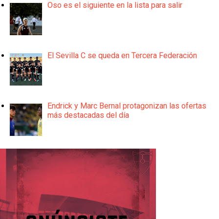
Oso es el siguiente en la lista para salir
El Sevilla C se queda en Tercera Federación
Endrick y Marc Bernal protagonizan las ofertas
más destacadas del día