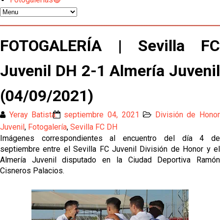
Vargas y Sow se incorporan al grupo en la sesión
del martes
Odysseas Vlachodimos: “El objetivo es mejorar la
FOTOGALERÍA | Sevilla FC
temporada pasada”
Juvenil DH 2-1 Almería Juvenil
El Sevilla FC empieza a inscribir a los nuevos
fichajes
(04/09/2021)
Opinión | "Carta abierta a Alberto Flores" por Rafa
García
Yeray Batista.
septiembre 04, 2021
División de Hono
Juvenil
,
Fotogalería
,
Sevilla FC DH
Análisis I Quién es y cómo juega Fran González
Imágenes correspondientes al encuentro del día 4 de
septiembre entre el Sevilla FC Juvenil División de Honor y el
Almería Juvenil disputado en la Ciudad Deportiva Ramón
Endrick y Marc Bernal protagonizan las ofertas más
Cisneros Palacios.
destacadas del día
El Sevilla Juvenil A última detalles en Canarias para
su debut en la Cantalejo Province Cup