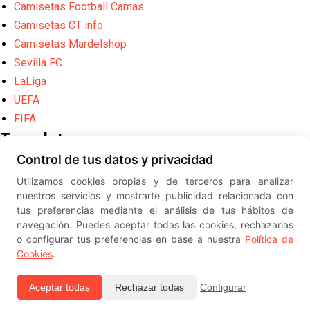
Camisetas Football Camas
Camisetas CT info
Camisetas Mardelshop
Sevilla FC
LaLiga
UEFA
FIFA
Translate
Control de tus datos y privacidad
Powered by
Translate
Utilizamos cookies propias y de terceros para analizar
Diseño web creado por
Erick
nuestros servicios y mostrarte publicidad relacionada con
©
ElSevillista.es - Información sobr
tus preferencias mediante el análisis de tus hábitos de
el Sevilla FC, Sevilla Atlético, Sevilla Femenino y su Cantera
navegación. Puedes aceptar todas las cookies, rechazarlas
-- --
2026
o configurar tus preferencias en base a nuestra
Política de
Cookies
.
Aceptar todas
Rechazar todas
Configurar