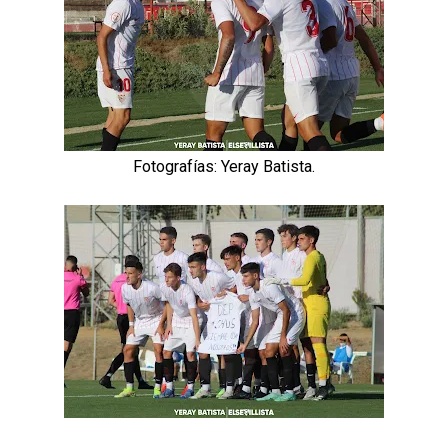
La cita ante el Espanyol a domicilio ya tiene horario
El dato que destaca a Agoumé entre las cinco
grandes ligas
Juanlu de vuelta a Sevilla para cerrar su fichaje a la
Premier
Fotografías: Yeray Batista.
El Granada negocia con el Sevilla FC por Alberto
Flores