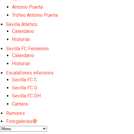
Los contratiempos para García Plaza por la mala ge
El Sevilla C se queda en Tercera Federación
Antonio Puerta
Atlético y Getafe agitan el mercado de LaLiga
Trofeo Antonio Puerta
Luis García Plaza: No sufrir ya es un paso adelante
Sevilla Atlético
Apuesta por la juventud y las ideas claras: el once q
Calendario
Historial
Sevilla FC Femenino
Calendario
Historial
Escalafones inferiores
Sevilla FC C
Sevilla FC D
Sevilla FC DH
Cantera
Rumores
Fotogalerías🔴