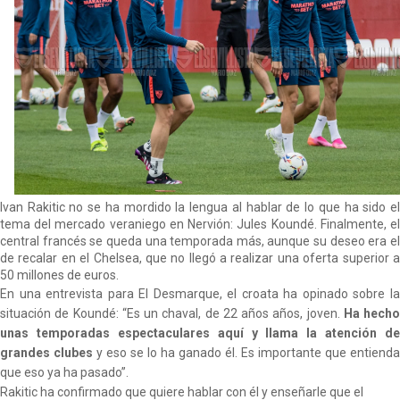
Flores
El Sevilla continúa con despidos y rechaza una
oferta de 420 millones por el club
El Sevilla FC cierra el fichaje de Robbie Ure
Crónica Pretemporada | Real Madrid 2-4 Sevilla FC
Femenino
La revolución de José Ignacio Navarro en el Sevilla
Ivan Rakitic no se ha mordido la lengua al hablar de lo que ha sido el
FC
tema del mercado veraniego en Nervión: Jules Koundé. Finalmente, el
central francés se queda una temporada más, aunque su deseo era el
de recalar en el Chelsea, que no llegó a realizar una oferta superior a
50 millones de euros.
En una entrevista para El Desmarque, el croata ha opinado sobre la
situación de Koundé: “Es un chaval, de 22 años años, joven.
Ha hecho
unas temporadas
espectaculares aquí y llama la atención de
grandes clubes
y eso se lo ha ganado él. Es importante que entienda
que eso ya ha pasado”.
Rakitic ha confirmado que quiere hablar con él y enseñarle que el