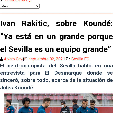
familia y se refleje en el campo"
El Sevilla oficializa el traspaso de Sow
Ivan Rakitic, sobre Koundé:
Miguel Sierra: La temporada pasada se vio
reflejado que podemos tirar para delante y
“Ya está en un grande porque
trabajamos con ilusión
Diomande ya es madridista mientras Rodri agita el
el Sevilla es un equipo grande”
mercado
Álvaro Gayán
septiembre 02, 2021
Sevilla FC
OFICIAL | Juanlu se marcha al Bournemouth
El centrocampista del Sevilla habló en una
entrevista para El Desmarque donde se
Los posibles herederos del número 16 tras la
sinceró, sobre todo, acerca de la situación de
marcha de Juanlu
Jules Koundé
Alberto Flores, muy cerca de convertirse en nuevo
jugador del Granada CF
El Granada negocia con el Sevilla FC por Alberto