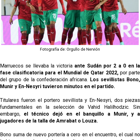
Oso es el siguiente en la lista para salir
Banquillos confirmados: así queda la cantera del
Sevilla Femenino para la 2026/27
Fotografía de: Orgullo de Nervión
Celta y Rayo agitan el mercado de La Liga
Marruecos se llevaba la victoria
ante Sudán por 2 a 0 en l
fase clasificatoria para el Mundial de Qatar 2022,
por part
Previa | El Sevilla FC cierra la pretemporada con el
del grupo de la confederación africana.
Los sevillistas Bono,
exigente choque ante el Bayer Leverkusen
Munir y En-Nesyri tuvieron minutos en el partido.
Titulares fueron el portero sevillista y En-Nesyri, dos piezas
fundamentales en la selección de Vahid Halilhodzic. Sin
embargo,
el técnico dejó en el banquillo a Munir, y 
jugadores de la talla de Amrabat o Louza.
Bono suma de nuevo portería a cero en el encuentro, el cual no