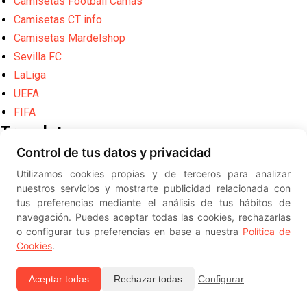
Camisetas Football Camas
Camisetas CT info
Camisetas Mardelshop
Sevilla FC
LaLiga
UEFA
FIFA
Translate
Control de tus datos y privacidad
Powered by
Translate
Utilizamos cookies propias y de terceros para analizar
Diseño web creado por
Erick
nuestros servicios y mostrarte publicidad relacionada con
©
ElSevillista.es - Información sobr
tus preferencias mediante el análisis de tus hábitos de
el Sevilla FC, Sevilla Atlético, Sevilla Femenino y su Cantera
navegación. Puedes aceptar todas las cookies, rechazarlas
-- --
2026
o configurar tus preferencias en base a nuestra
Política de
Cookies
.
Aceptar todas
Rechazar todas
Configurar