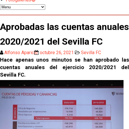
Odysseas Vlachodimos: “El objetivo es mejorar la
temporada pasada”
El Sevilla FC empieza a inscribir a los nuevos
Aprobadas las cuentas anuales
fichajes
2020/2021 del Sevilla FC
Opinión | "Carta abierta a Alberto Flores" por Rafa
García
Alfonso Aparicio
octubre 26, 2021
Sevilla FC
Análisis I Quién es y cómo juega Fran González
Hace apenas unos minutos se han aprobado las
cuentas anuales del ejercicio 2020/2021 del
Sevilla FC.
Endrick y Marc Bernal protagonizan las ofertas más
destacadas del día
El Sevilla Juvenil A última detalles en Canarias para
su debut en la Cantalejo Province Cup
La cita ante el Espanyol a domicilio ya tiene horario