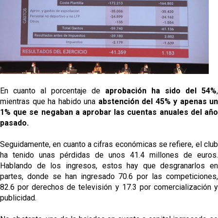
El dato que destaca a Agoumé entre las cinco
grandes ligas
Juanlu de vuelta a Sevilla para cerrar su fichaje a la
Premier
El Granada negocia con el Sevilla FC por Alberto
Flores
En cuanto al porcentaje de
aprobación ha sido del 54%
,
El Sevilla continúa con despidos y rechaza una
mientras que ha habido una
abstención del 45% y apenas un
oferta de 420 millones por el club
1% que se negaban a aprobar las cuentas anuales del año
pasado.
Seguidamente, en cuanto a cifras económicas se refiere, el club
ha tenido unas pérdidas de unos 41.4 millones de euros.
Hablando de los ingresos, estos hay que desgranarlos en
partes, donde se han ingresado 70.6 por las competiciones,
82.6 por derechos de televisión y 17.3 por comercialización y
publicidad.