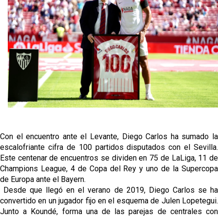
Djibril Sow pone rumbo a Italia para firmar su nuevo
contrato con el Genoa
Kochorashvili, seria opción para reforzar el centro
del campo sevillista
Sow muy cerca de cerrar su traspaso al Genoa
Oso es el siguiente en la lista para salir
Banquillos confirmados: así queda la cantera del
Con el encuentro ante el Levante, Diego Carlos ha sumado la
Sevilla Femenino para la 2026/27
escalofriante cifra de 100 partidos disputados con el Sevilla.
Este centenar de encuentros se dividen en 75 de LaLiga, 11 de
Champions League, 4 de Copa del Rey y uno de la Supercopa
de Europa ante el Bayern.
Desde que llegó en el verano de 2019, Diego Carlos se ha
convertido en un jugador fijo en el esquema de Julen Lopetegui.
Junto a Koundé, forma una de las parejas de centrales con