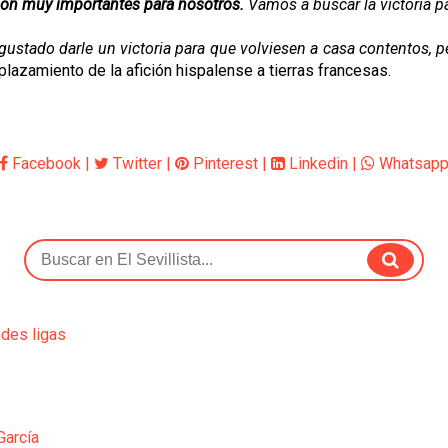
son muy importantes para nosotros.
Vamos a buscar la victoria pa
ustado darle un victoria para que volviesen a casa contentos, p
splazamiento de la afición hispalense a tierras francesas.
Facebook
|
Twitter
|
Pinterest
|
Linkedin
|
Whatsap
ndes ligas
García