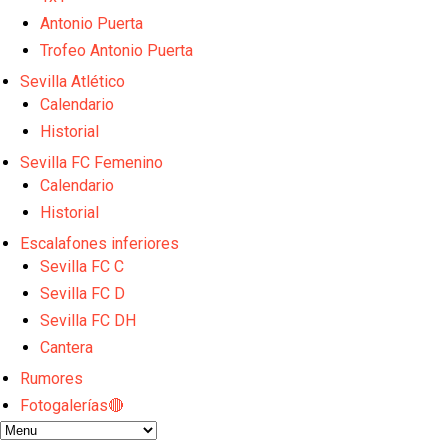
El Sevilla FC empieza a inscribir a los nuevos fichaj
Opinión | "Carta abierta a Alberto Flores" por Rafa G
Antonio Puerta
El Sevilla oficializa el traspaso de Sow
Trofeo Antonio Puerta
Miguel Sierra: La temporada pasada se vio reflejad
Sevilla Atlético
Diomande ya es madridista mientras Rodri agita el
Calendario
Historial
Sevilla FC Femenino
Calendario
Historial
Escalafones inferiores
Sevilla FC C
Sevilla FC D
Sevilla FC DH
Cantera
Rumores
Fotogalerías🔴