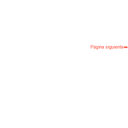
p
Página siguiente➡️