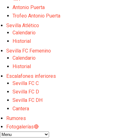
Opinión | "Carta abierta a Alberto Flores" por Rafa G
Análisis I Quién es y cómo juega Fran González
Antonio Puerta
Miguel Sierra: La temporada pasada se vio reflejad
Trofeo Antonio Puerta
Diomande ya es madridista mientras Rodri agita el
Sevilla Atlético
OFICIAL | Juanlu se marcha al Bournemouth
Calendario
Historial
Sevilla FC Femenino
Calendario
Historial
Escalafones inferiores
Sevilla FC C
Sevilla FC D
Sevilla FC DH
Cantera
Rumores
Fotogalerías🔴