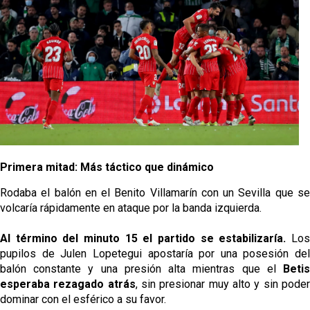
Banquillos confirmados: así queda la cantera del
Sevilla Femenino para la 2026/27
Celta y Rayo agitan el mercado de La Liga
Previa | El Sevilla FC cierra la pretemporada con el
exigente choque ante el Bayer Leverkusen
El Sevilla pone sus ojos en Ellyes Skhiri
Primera mitad: Más táctico que dinámico
Rodaba el balón en el Benito Villamarín con un Sevilla que se
volcaría rápidamente en ataque por la banda izquierda.
Al término del minuto 15 el partido se estabilizaría.
Los
pupilos de Julen Lopetegui apostaría por una posesión del
balón constante y una presión alta mientras que el
Betis
esperaba rezagado atrás
, sin presionar muy alto y sin pode
dominar con el esférico a su favor.