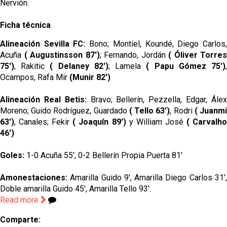
Nervión.
Ficha técnica
Alineación Sevilla FC:
Bono; Montiel, Koundé, Diego Carlos
Acuña
( Augustinsson 87')
; Fernando, Jordán
( Óliver Torres
75')
, Rakitic
( Delaney 82')
; Lamela
( Papu Gómez 75')
Ocampos, Rafa Mir
(Munir 82')
Alineación Real Betis:
Bravo; Bellerín, Pezzella, Edgar, Ále
Moreno; Guido Rodríguez, Guardado
( Tello 63')
, Rodri
( Juanm
63')
, Canales; Fekir
( Joaquín 89')
y William José
( Carvalh
46')
Goles:
1-0 Acuña 55', 0-2 Bellerín Propia Puerta 81'
Amonestaciones:
Amarilla Guido 9', Amarilla Diego Carlos 31',
Doble amarilla Guido 45', Amarilla Tello 93'.
Read more
Comparte: