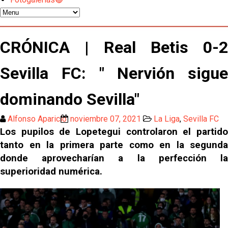
Atlético y Getafe agitan el mercado de LaLiga
Luis García Plaza: No sufrir ya es un paso adelante
CRÓNICA | Real Betis 0-2
Sevilla FC: " Nervión sigue
El Sevilla FC plantea ampliar hasta cinco fichajes
más antes del cierre
dominando Sevilla"
Djibril Sow pone rumbo a Italia para firmar su nuevo
contrato con el Genoa
Alfonso Aparicio
noviembre 07, 2021
La Liga
,
Sevilla FC
Los pupilos de Lopetegui controlaron el partido
Kochorashvili, seria opción para reforzar el centro
tanto en la primera parte como en la segunda
del campo sevillista
donde aprovecharían a la perfección la
Sow muy cerca de cerrar su traspaso al Genoa
superioridad numérica.
Oso es el siguiente en la lista para salir