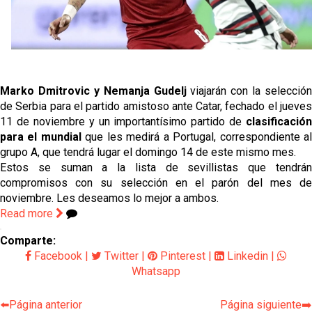
Los posibles herederos del número 16 tras la
marcha de Juanlu
Joan Jordán podría tener al Estrela Amadora como
Marko Dmitrovic y Nemanja Gudelj
viajarán con la selección
destino este lunes
de Serbia para el partido amistoso ante Catar, fechado el jueves
11 de noviembre y un importantísimo partido de
clasificación
El Sevilla FC Femenino ya conoce su rival para
para el mundial
que les medirá a Portugal, correspondiente a
semifinales
grupo A, que tendrá lugar el domingo 14 de este mismo mes.
Estos se suman a la lista de sevillistas que tendrán
IDV reclama dinero al Sevilla por Mercado
compromisos con su selección en el parón del mes de
noviembre. Les deseamos lo mejor a ambos.
Read more
Comparte:
Facebook
|
Twitter
|
Pinterest
|
Linkedin
|
Whatsapp
⬅️Página anterior
Página siguiente➡️