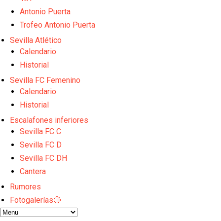
Sow muy cerca de cerrar su traspaso al Genoa
Oso es el siguiente en la lista para salir
Antonio Puerta
Banquillos confirmados: así queda la cantera del S
Trofeo Antonio Puerta
Celta y Rayo agitan el mercado de La Liga
Sevilla Atlético
Previa | El Sevilla FC cierra la pretemporada con e
Calendario
Historial
Sevilla FC Femenino
Calendario
Historial
Escalafones inferiores
Sevilla FC C
Sevilla FC D
Sevilla FC DH
Cantera
Rumores
Fotogalerías🔴