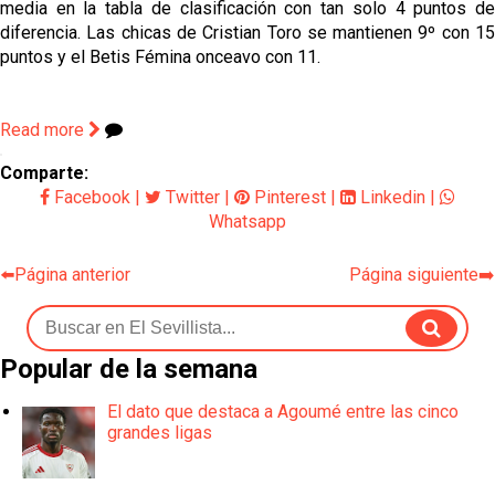
media en la tabla de clasificación con tan solo 4 puntos de
Miguel Sierra: La temporada pasada se vio
reflejado que podemos tirar para delante y
diferencia. Las chicas de Cristian Toro se mantienen 9º con 15
trabajamos con ilusión
puntos y el Betis Fémina onceavo con 11.
Diomande ya es madridista mientras Rodri agita el
mercado
Read more
OFICIAL | Juanlu se marcha al Bournemouth
Comparte:
Facebook
|
Twitter
|
Pinterest
|
Linkedin
|
Los posibles herederos del número 16 tras la
Whatsapp
marcha de Juanlu
⬅️Página anterior
Página siguiente➡️
Popular de la semana
El dato que destaca a Agoumé entre las cinco
grandes ligas