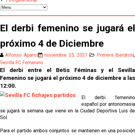
Juanlu se marcha traspasado al Bournemouth
Emery quiere pescar en el Atleti , el Villareal ya
El derbi femenino se jugará el
tiene nuevo portero y el Getafe mueve ficha... Las
últimas novedades del mercado de La Liga
próximo 4 de Diciembre
Vargas y Sow se incorporan al grupo en la sesión
del martes
Alfonso Aparicio
noviembre 25, 2021
Primera Iberdrola
Odysseas Vlachodimos: “El objetivo es mejorar la
Sevilla FC Femenino
temporada pasada”
El derbi entre el Betis Féminas y el Sevilla
Femenino se jugará el próximo 4 de diciembre a las
El Sevilla FC empieza a inscribir a los nuevos
12:00.
fichajes
El derbi femenino
Opinión | "Carta abierta a Alberto Flores" por Rafa
español por antonomasia
García
se jugará la semana que viene en la Ciudad Deportiva Luis de
Sol.
Análisis I Quién es y cómo juega Fran González
Para el partido ambos conjuntos se mantienen en una posición