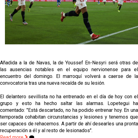
Oso es el siguiente en la lista para salir
Banquillos confirmados: así queda la cantera del
Sevilla Femenino para la 2026/27
Celta y Rayo agitan el mercado de La Liga
Añadida a la de Navas, la de Youssef En-Nesyri será otras de 
Previa | El Sevilla FC cierra la pretemporada con el
las ausencias notables en el equipo nervionense para el 
exigente choque ante el Bayer Leverkusen
encuentro del domingo. El marroquí volverá a caerse de la 
convocatoria tras una nueva recaída de su lesión.  
El delantero sevillista no ha entrenado en el día de hoy con el 
grupo y esto ha hecho saltar las alarmas. Lopetegui ha 
comentado: "Está descartado, no ha podido entrenar hoy. En una 
temporada cohabitan circunstancias y lesiones y tenemos que 
ser capaces de rehacernos. A partir de ahí desearles una pronta 
recuperación a él y al resto de lesionados".
Read more