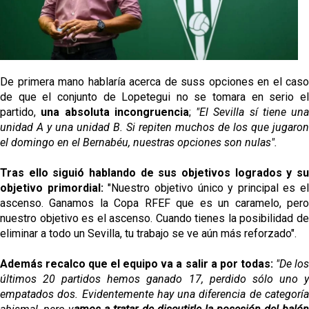
Opinión | "Carta abierta a Alberto Flores" por Rafa
García
Análisis I Quién es y cómo juega Fran González
De primera mano hablaría acerca de suss opciones en el caso
Miguel Sierra: La temporada pasada se vio
de que el conjunto de Lopetegui no se tomara en serio el
reflejado que podemos tirar para delante y
partido,
una absoluta incongruencia
;
"El Sevilla sí tiene una
trabajamos con ilusión
unidad A y una unidad B. Si repiten muchos de los que jugaron
Diomande ya es madridista mientras Rodri agita el
el domingo en el Bernabéu, nuestras opciones son nulas".
mercado
Tras ello siguió hablando de sus objetivos logrados y su
OFICIAL | Juanlu se marcha al Bournemouth
objetivo primordial:
"Nuestro objetivo único y principal es el
ascenso. Ganamos la Copa RFEF que es un caramelo, pero
nuestro objetivo es el ascenso. Cuando tienes la posibilidad de
eliminar a todo un Sevilla, tu trabajo se ve aún más reforzado".
Además recalco que el equipo va a salir a por todas:
"De lo
últimos 20 partidos hemos ganado 17, perdido sólo uno y
empatados dos. Evidentemente hay una diferencia de categoría