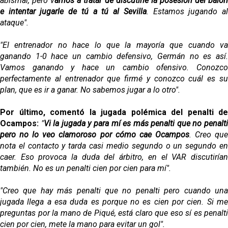
abismal, pero v
amos a tratar de discutirle la posesión del baló
e intentar jugarle de tú a tú al Sevilla
. Estamos jugando a
ataque".
"El entrenador no hace lo que la mayoría que cuando va
ganando 1-0 hace un cambio defensivo, Germán no es así.
Vamos ganando y hace un cambio ofensivo. Conozco
perfectamente al entrenador que firmé y conozco cuál es su
plan, que es ir a ganar. No sabemos jugar a lo otro".
Por último, comentó la jugada polémica del penalti de
Ocampos:
"
Vi la jugada y para mí es más penalti que no penalt
pero no lo veo clamoroso por cómo cae Ocampos
. Creo qu
nota el contacto y tarda casi medio segundo o un segundo en
caer. Eso provoca la duda del árbitro, en el VAR discutirían
también. No es un penalti cien por cien para mí".
"Creo que hay más penalti que no penalti pero cuando una
jugada llega a esa duda es porque no es cien por cien. Si me
preguntas por la mano de Piqué, está claro que eso sí es penalti
cien por cien, mete la mano para evitar un gol".