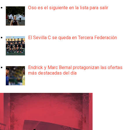
Oso es el siguiente en la lista para salir
El Sevilla C se queda en Tercera Federación
Endrick y Marc Bernal protagonizan las ofertas
más destacadas del día