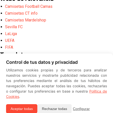
Camisetas Football Camas
Camisetas CT info
Camisetas Mardelshop
Sevilla FC
LaLiga
UEFA
FIFA
Translate
Control de tus datos y privacidad
Powered by
Translate
Utilizamos cookies propias y de terceros para analizar
Diseño web creado por
Erick
nuestros servicios y mostrarte publicidad relacionada con
©
ElSevillista.es - Información sobr
tus preferencias mediante el análisis de tus hábitos de
el Sevilla FC, Sevilla Atlético, Sevilla Femenino y su Cantera
navegación. Puedes aceptar todas las cookies, rechazarlas
-- --
2026
o configurar tus preferencias en base a nuestra
Política de
Cookies
.
Aceptar todas
Rechazar todas
Configurar