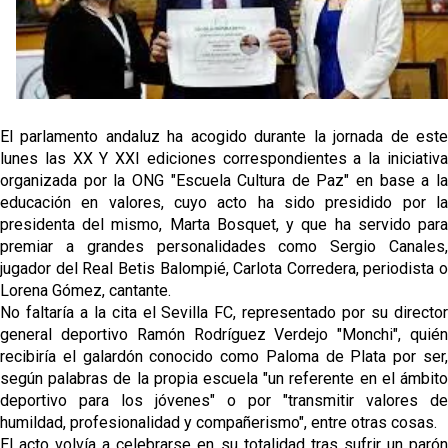
OFICIAL | Juanlu se marcha al Bournemouth
Los posibles herederos del número 16 tras la
marcha de Juanlu
Joan Jordán podría tener al Estrela Amadora como
El parlamento andaluz ha acogido durante la jornada de este
destino este lunes
lunes las XX Y XXI ediciones correspondientes a la iniciativa
organizada por la ONG "Escuela Cultura de Paz" en base a la
El Sevilla FC Femenino ya conoce su rival para
educación en valores, cuyo acto ha sido presidido por la
semifinales
presidenta del mismo, Marta Bosquet, y que ha servido para
premiar a grandes personalidades como Sergio Canales,
IDV reclama dinero al Sevilla por Mercado
jugador del Real Betis Balompié, Carlota Corredera, periodista o
Lorena Gómez, cantante.
No faltaría a la cita el Sevilla FC, representado por su director
general deportivo Ramón Rodríguez Verdejo "Monchi", quién
recibiría el galardón conocido como Paloma de Plata por ser,
según palabras de la propia escuela "un referente en el ámbito
deportivo para los jóvenes" o por "transmitir valores de
humildad, profesionalidad y compañerismo", entre otras cosas.
El acto volvía a celebrarse en su totalidad tras sufrir un parón