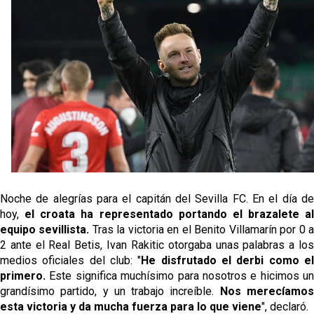
Vargas y Sow se incorporan al grupo en la sesión
del martes
Odysseas Vlachodimos: “El objetivo es mejorar la
temporada pasada”
El Sevilla FC empieza a inscribir a los nuevos
fichajes
Opinión | "Carta abierta a Alberto Flores" por Rafa
García
Noche de alegrías para el capitán del Sevilla FC. En el día de
hoy,
el croata ha representado portando el brazalete al
equipo sevillista.
Tras la victoria en el Benito Villamarín por 0 
2 ante el Real Betis, Ivan Rakitic otorgaba unas palabras a los
medios oficiales del club: "
He disfrutado el derbi como e
primero.
Este significa muchísimo para nosotros e hicimos un
grandísimo partido, y un trabajo increíble.
Nos merecíamo
esta victoria y da mucha fuerza para lo que viene
", declaró.