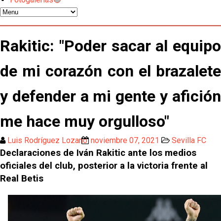
Djibril Sow pone rumbo a Italia para firmar su nuevo
contrato con el Genoa
Kochorashvili, seria opción para reforzar el centro
Rakitic: "Poder sacar al equipo
del campo sevillista
de mi corazón con el brazalete
Sow muy cerca de cerrar su traspaso al Genoa
y defender a mi gente y afición
Oso es el siguiente en la lista para salir
me hace muy orgulloso"
El Sevilla FC oficializa la cesión de Rafa Mir al Aris
Luis Rodríguez Lozano
noviembre 07, 2021
Sevilla FC
de Salónica
Declaraciones de Iván Rakitic ante los medios
Juanlu se marcha traspasado al Bournemouth
oficiales del club, posterior a la victoria frente al
Real Betis
Emery quiere pescar en el Atleti , el Villareal ya
tiene nuevo portero y el Getafe mueve ficha... Las
últimas novedades del mercado de La Liga