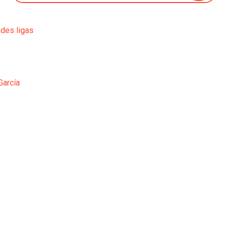
ndes ligas
García