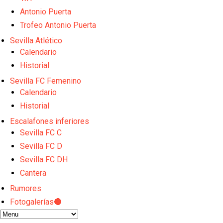
Oso es el siguiente en la lista para salir
Banquillos confirmados: así queda la cantera del S
Antonio Puerta
Celta y Rayo agitan el mercado de La Liga
Trofeo Antonio Puerta
Previa | El Sevilla FC cierra la pretemporada con e
Sevilla Atlético
El Sevilla pone sus ojos en Ellyes Skhiri
Calendario
Historial
Sevilla FC Femenino
Calendario
Historial
Escalafones inferiores
Sevilla FC C
Sevilla FC D
Sevilla FC DH
Cantera
Rumores
Fotogalerías🔴