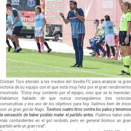
marcha de Juanlu
Alberto Flores, muy cerca de convertirse en nuevo
jugador del Granada CF
El Granada negocia con el Sevilla FC por Alberto
Flores
El Sevilla continúa con despidos y rechaza una
oferta de 420 millones por el club
El Sevilla FC cierra el fichaje de Robbie Ure
Cristian Toro atendió a los medios del Sevilla FC para analizar la gran
victoria de su equipo con el que está muy feliz por el gran rendimiento
mostrado: “
Estoy muy contento por el equipo, creo que se lo merecían
Habíamos hablado de que nunca conseguíamos tres victorias
consecutivas y era uno de los objetivos para hoy. Salimos bien de inicio
con un gran gol de Nago.
Tuvimos cuatro tiros contra los palos y tenemo
la sensación de haber podido matar el partido antes
. Pudimos haber sid
más contundentes en el gol recibido, pero en general hicimos un gran
partido ante un gran rival
”.