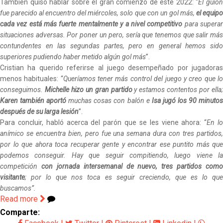
También quiso hablar sobre el gran comienzo de este 2022: “
El guio
fue parecido al encuentro del miércoles, solo que con un gol más,
el equip
cada vez está más fuerte mentalmente y a nivel competitivo
para supera
situaciones adversas. Por poner un pero, sería que tenemos que salir más
contundentes en las segundas partes, pero en general hemos sido
superiores pudiendo haber metido algún gol más
”.
Cristian ha querido referirse al juego desempeñado por jugadoras
menos habituales: “
Queríamos tener más control del juego y creo que l
conseguimos.
Michelle hizo un gran partido
y estamos contentos por ella
Karen también aportó
muchas cosas con balón e
Isa jugó los 90 minuto
después de su larga lesión
”.
Para concluir, habló acerca del parón que se les viene ahora: “
En l
anímico se encuentra bien, pero fue una semana dura con tres partidos,
por lo que ahora toca recuperar gente y encontrar ese puntito más que
podemos conseguir. Hay que seguir compitiendo, luego viene la
competición
con jornada intersemanal de nuevo, tres partidos como
visitante
; por lo que nos toca es seguir creciendo, que es lo que
buscamos”.
Read more
Comparte: