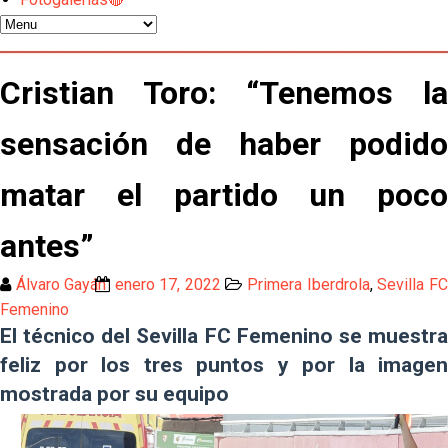
El Sevilla FC pregunta al Atlético de Madrid por la
situación de Iker Luque
Cristian Toro: “Tenemos la
Nico Guillén:"Es importante que el equipo sea una
sensación de haber podido
familia y se refleje en el campo"
El Sevilla oficializa el traspaso de Sow
matar el partido un poco
antes”
Miguel Sierra: La temporada pasada se vio
reflejado que podemos tirar para delante y
Álvaro Gayán
enero 17, 2022
Primera Iberdrola
,
Sevilla F
trabajamos con ilusión
Diomande ya es madridista mientras Rodri agita el
Femenino
mercado
El técnico del Sevilla FC Femenino se muestra
feliz por los tres puntos y por la imagen
OFICIAL | Juanlu se marcha al Bournemouth
mostrada por su equipo
Los posibles herederos del número 16 tras la