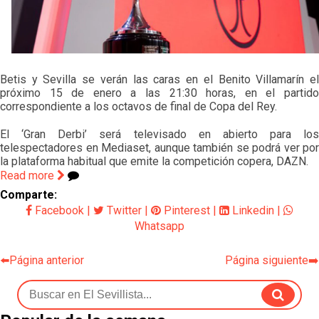
Vargas y Sow se incorporan al grupo en la sesión
del martes
Odysseas Vlachodimos: “El objetivo es mejorar la
temporada pasada”
Betis y Sevilla se verán las caras en el Benito Villamarín el
próximo 15 de enero a las 21:30 horas, en el partido
El Sevilla FC empieza a inscribir a los nuevos
correspondiente a los octavos de final de Copa del Rey.
fichajes
El ‘Gran Derbi’ será televisado en abierto para los
Opinión | "Carta abierta a Alberto Flores" por Rafa
telespectadores en Mediaset, aunque también se podrá ver por
García
la plataforma habitual que emite la competición copera, DAZN.
Read more
Comparte:
Facebook
|
Twitter
|
Pinterest
|
Linkedin
|
Whatsapp
⬅️Página anterior
Página siguiente➡️