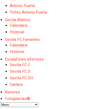
Sow muy cerca de cerrar su traspaso al Genoa
Oso es el siguiente en la lista para salir
Antonio Puerta
Banquillos confirmados: así queda la cantera del S
Trofeo Antonio Puerta
Celta y Rayo agitan el mercado de La Liga
Sevilla Atlético
Previa | El Sevilla FC cierra la pretemporada con e
Calendario
Historial
Sevilla FC Femenino
Calendario
Historial
Escalafones inferiores
Sevilla FC C
Sevilla FC D
Sevilla FC DH
Cantera
Rumores
Fotogalerías🔴