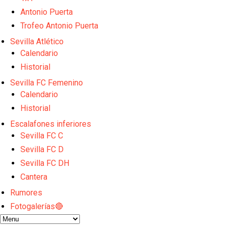
Djibril Sow pone rumbo a Italia para firmar su nuev
Kochorashvili, seria opción para reforzar el centro 
Antonio Puerta
Sow muy cerca de cerrar su traspaso al Genoa
Trofeo Antonio Puerta
Oso es el siguiente en la lista para salir
Sevilla Atlético
Banquillos confirmados: así queda la cantera del S
Calendario
Historial
Sevilla FC Femenino
Calendario
Historial
Escalafones inferiores
Sevilla FC C
Sevilla FC D
Sevilla FC DH
Cantera
Rumores
Fotogalerías🔴