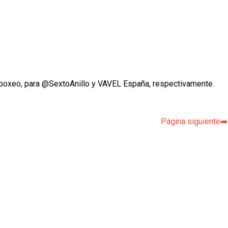
p
boxeo, para @SextoAnillo y VAVEL España, respectivamente.
Página siguiente➡️