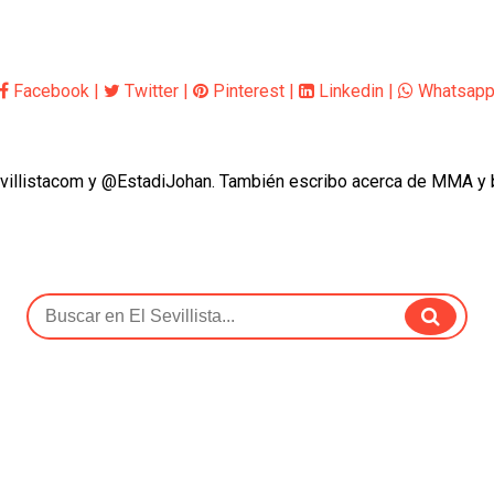
Facebook
|
Twitter
|
Pinterest
|
Linkedin
|
Whatsap
evillistacom y @EstadiJohan. También escribo acerca de MMA y 