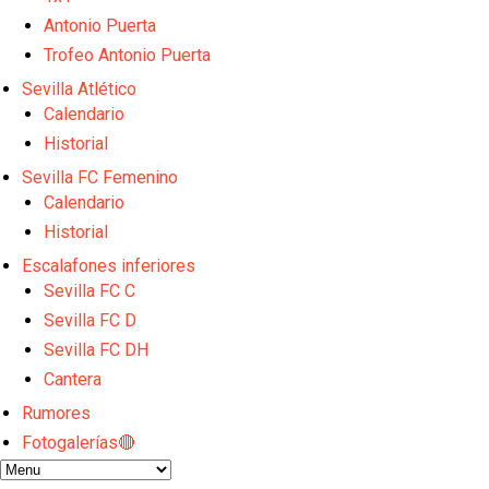
Djibril Sow pone rumbo a Italia para firmar su nuev
Antonio Puerta
Kochorashvili, seria opción para reforzar el centro 
Sow muy cerca de cerrar su traspaso al Genoa
Trofeo Antonio Puerta
Oso es el siguiente en la lista para salir
Sevilla Atlético
Banquillos confirmados: así queda la cantera del S
Calendario
Historial
Sevilla FC Femenino
Calendario
Historial
Escalafones inferiores
Sevilla FC C
Sevilla FC D
Sevilla FC DH
Cantera
Rumores
Fotogalerías🔴