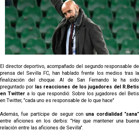
El Sevilla oficializa el traspaso de Sow
Miguel Sierra: La temporada pasada se vio
reflejado que podemos tirar para delante y
trabajamos con ilusión
Diomande ya es madridista mientras Rodri agita el
mercado
OFICIAL | Juanlu se marcha al Bournemouth
El director deportivo, acompañado del segundo responsable de
prensa del Sevilla FC, han hablado frente los medios tras la
finalización del choque. Al de San Fernando le ha sido
preguntado por
las reacciones de los jugadores del R.Betis
en Twitter
a lo que respondió: Sobre los jugadores del Betis
en Twitter, "cada uno es responsable de lo que hace"
Además, fue partícipe de seguir con
una cordialidad "sana"
entre aficiones en los derbis: "Hay que mantener una buena
relación entre las aficiones de Sevilla".