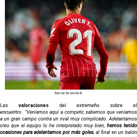
El Granada negocia con el Sevilla FC por Alberto
Flores
El Sevilla continúa con despidos y rechaza una
oferta de 420 millones por el club
El Sevilla mueve ficha por Robbie Ure: la opción 'A'
para el ataque nervionense
Los contratiempos para García Plaza por la mala
gestión de un inválido Consejo
La revolución de José Ignacio Navarro en el Sevilla
FC
foto vía: tw sevilla fc
Las
valoraciones
del extremeño sobre e
encuentro:
"Veníamos aquí a competir, sabemos que veníamos
a un gran campo contra un rival muy complicado. Adelantarnos
creo que el equipo lo he interpretado muy bien,
hemos tenid
ocasiones para adelantarnos por más goles
, al final en un balón