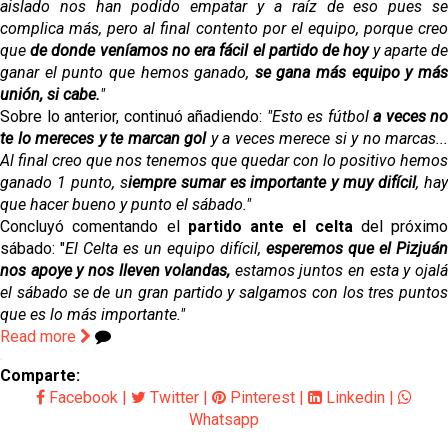
aislado nos han podido empatar y a raíz de eso pues se
complica más, pero al final contento por el equipo, porque creo
que
de donde veníamos no era fácil el partido de hoy
y aparte d
ganar el punto que hemos ganado,
se gana más equipo y má
unión, si cabe.
"
Sobre lo anterior, continuó añadiendo:
"Esto es fútbol
a veces no
te lo mereces y te marcan gol
y a veces merece si y no marcas...
Al final creo que nos tenemos que quedar con lo positivo hemos
ganado 1 punto, s
iempre sumar es importante y muy difícil
, ha
que hacer bueno y punto el sábado."
Concluyó comentando el
partido ante el celta
del próximo
sábado: "
El Celta es un equipo difícil,
esperemos que el Pizjuán
nos apoye y nos lleven volandas,
estamos juntos en esta y ojal
el sábado se de un gran partido y salgamos con los tres puntos
que es lo más importante."
Read more
Comparte:
Facebook
|
Twitter
|
Pinterest
|
Linkedin
|
Whatsapp