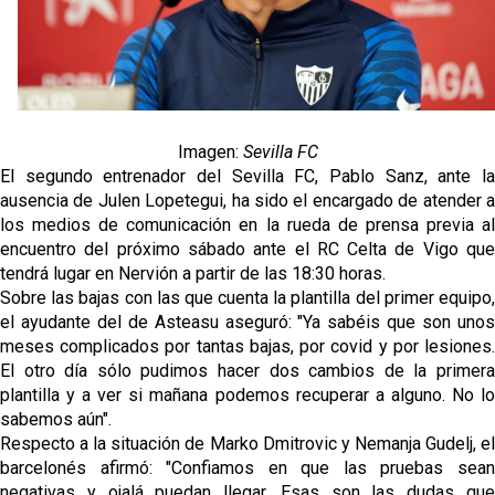
fichajes
Opinión | "Carta abierta a Alberto Flores" por Rafa
García
El Sevilla oficializa el traspaso de Sow
Imagen:
Sevilla FC
El segundo entrenador del Sevilla FC, Pablo Sanz, ante la
Miguel Sierra: La temporada pasada se vio
ausencia de Julen Lopetegui, ha sido el encargado de atender a
reflejado que podemos tirar para delante y
los medios de comunicación en la rueda de prensa previa al
trabajamos con ilusión
encuentro del próximo sábado ante el RC Celta de Vigo que
Diomande ya es madridista mientras Rodri agita el
tendrá lugar en Nervión a partir de las 18:30 horas.
mercado
Sobre las bajas con las que cuenta la plantilla del primer equipo,
el ayudante del de Asteasu aseguró: "Ya sabéis que son unos
meses complicados por tantas bajas, por covid y por lesiones.
El otro día sólo pudimos hacer dos cambios de la primera
plantilla y a ver si mañana podemos recuperar a alguno. No lo
sabemos aún".
Respecto a la situación de Marko Dmitrovic y Nemanja Gudelj, el
barcelonés afirmó: "Confiamos en que las pruebas sean
negativas y ojalá puedan llegar. Esas son las dudas que