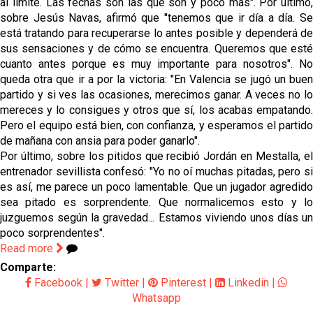
al límite. Las fechas son las que son y poco más". Por último,
sobre Jesús Navas, afirmó que "tenemos que ir día a día. Se
está tratando para recuperarse lo antes posible y dependerá de
sus sensaciones y de cómo se encuentra. Queremos que esté
cuanto antes porque es muy importante para nosotros". No
queda otra que ir a por la victoria: "En Valencia se jugó un buen
partido y si ves las ocasiones, merecimos ganar. A veces no lo
mereces y lo consigues y otros que sí, los acabas empatando.
Pero el equipo está bien, con confianza, y esperamos el partido
de mañana con ansia para poder ganarlo".
Por último, sobre los pitidos que recibió Jordán en Mestalla, el
entrenador sevillista confesó: "Yo no oí muchas pitadas, pero si
es así, me parece un poco lamentable. Que un jugador agredido
sea pitado es sorprendente. Que normalicemos esto y lo
juzguemos según la gravedad... Estamos viviendo unos días un
poco sorprendentes".
Read more
Comparte:
Facebook
|
Twitter
|
Pinterest
|
Linkedin
|
Whatsapp