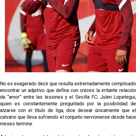
Kochorashvili, seria opción para reforzar el centro
del campo sevillista
Sow muy cerca de cerrar su traspaso al Genoa
Oso es el siguiente en la lista para salir
Banquillos confirmados: así queda la cantera del
Sevilla Femenino para la 2026/27
No es exagerado decir que resulta extremadamente complicado
encontrar un adjetivo que defina con creces la irritante relación
de “amor” entre las lesiones y el Sevilla FC; Julen Lopetegui,
quien es constantemente preguntado por la posibilidad de
alzarse con el título de liga, dice desear únicamente que el
calvario que lleva sufriendo el conjunto nervionense desde hace
meses termine.