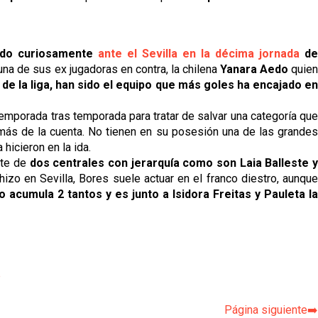
sido curiosamente
ante el Sevilla en la décima jornada
de
a una de sus ex jugadoras en contra, la chilena
Yanara Aedo
quien
o de la liga, han sido el equipo que más goles ha encajado e
temporada tras temporada para tratar de salvar una categoría que
más de la cuenta. No tienen en su posesión una de las grandes
hicieron en la ida.
nte de
dos centrales con jerarquía como son Laia Balleste 
zo en Sevilla, Bores suele actuar en el franco diestro, aunqu
so acumula 2 tantos y es junto a Isidora Freitas y Pauleta l
p
Página siguiente➡️