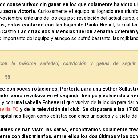
dos consecutivos sin ganar en los que solamente ha visto u
u sexta victoria.
Curiosamente el equipo ha logrado tres triunf
Noviembre ante uno de los equipos revelación del actual curso, 
tas, estas contaron con las bajas de Paula Nicart
, la cual t
a Castro.
Las otras dos ausencias fueron Zenatha Coleman y 
 importante del equipo y aunque se sufrió bastante, las rojiblanc
 con la máxima seriedad, convicción y ganas de segui
nce con pocas rotaciones.
Portería para una Esther Sullast
iendo como revulsiva en el segundo tiempo y volviendo a ver
a
y con una
Isabella Echeverri
que vuelve de la lesión para dar 
villa FC
y de la televisión del club. Se disputará a las 17:
capitalinas llegan como colistas con cinco unidades y a siete de
uales se han visto las caras, encontramos solamente tres 
enta con diez triunfos, entre ellos los dos últimos y los oc