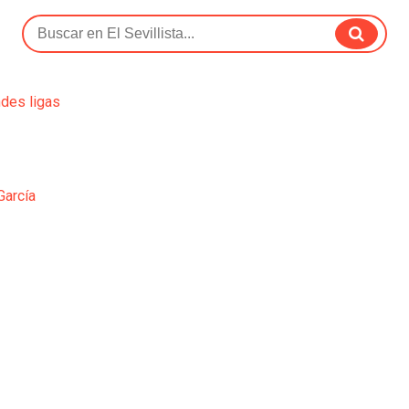
ndes ligas
García