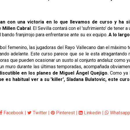
tan con una victoria en lo que llevamos de curso y ha 
de
Millen Cabral
. El Sevilla contará con el 'sufrimiento' de tener 
l bando franjirrojo para enfrentarse ante su ex equipo.
A lo larg
útbol femenino, las jugadoras del Rayo Vallecano dan el máximo 
ndo adelante. Este curso parece que se le esta atragantando 
adoras que pueden ocasionar un susto al conjunto andaluz como ya 
un muro durante las últimas temporadas, acompañada obviame
ndiscutible en los planes de Miguel Ángel Quejigo.
Como ya hi
e es habitual ver a su 'killer', Sladana Bulatovic, este cur
Facebook
|
Twitter
|
Pinterest
|
Linkedin
|
Whatsap