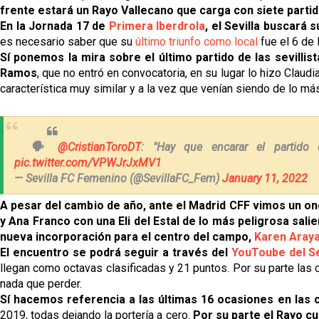
frente estará un Rayo Vallecano que carga con siete parti
En la Jornada 17 de
Primera Iberdrola
, el Sevilla buscará s
es necesario saber que su
último triunfo como local
fue el 6 de 
Sí ponemos la mira sobre el último partido de las sevillis
Ramos
, que no entró en convocatoria, en su lugar lo hizo Claudi
característica muy similar y a la vez que venían siendo de lo más
🗣️
@CristianToroDT
: "Hay que encarar el partido
pic.twitter.com/VPWJrJxMV1
— Sevilla FC Femenino (@SevillaFC_Fem)
January 11, 2022
A pesar del cambio de año, ante el Madrid CFF vimos un o
y Ana Franco con una Eli del Estal de lo más peligrosa sal
nueva incorporación para el centro del campo,
Karen Aray
El encuentro se podrá seguir a través del
YouToube del Se
llegan como octavas clasificadas y 21 puntos. Por su parte las 
nada que perder.
Sí hacemos referencia a las últimas 16 ocasiones en las c
2019, todas dejando la portería a cero.
Por su parte el Rayo cu