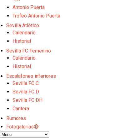
El Sevilla FC empieza a inscribir a los nuevos fichaj
Opinión | "Carta abierta a Alberto Flores" por Rafa G
Antonio Puerta
El Sevilla oficializa el traspaso de Sow
Trofeo Antonio Puerta
Miguel Sierra: La temporada pasada se vio reflejad
Sevilla Atlético
Diomande ya es madridista mientras Rodri agita el
Calendario
Historial
Sevilla FC Femenino
Calendario
Historial
Escalafones inferiores
Sevilla FC C
Sevilla FC D
Sevilla FC DH
Cantera
Rumores
Fotogalerías🔴