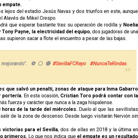
n empate.
os lejos del estadio Jesús Navas y dos triunfos en este, aunque
el Alavés de Mikel Crespo.
endrá que esperar bastante tras su operación de rodilla y
Noeli
Tony Payne, la electricidad del equipo
, dos jugadoras de un
as supieron sacar a flote el encuentro a pesar de las bajas.
r mejorando". ⚽️⚪️🔴
#SevillaFCRayo
#NuncaTeRindas
res que salvó un penalti, zonas de ataque para Inma Gabarr
 portería.
En esta ocasión,
Cristian Toro podrá contar con la
más fuerza y carácter que nunca a la zaga hispalense.
00 horas de la tarde del miércoles.
Duelo al que las sevillista
 salir de la zona de descenso. Desde luego visitarán Nervión sin
victorias para el Sevilla
, dos de ellas en 2018 y la última e
ho primeros.
Lo que nos indica que
el empate es un resultad