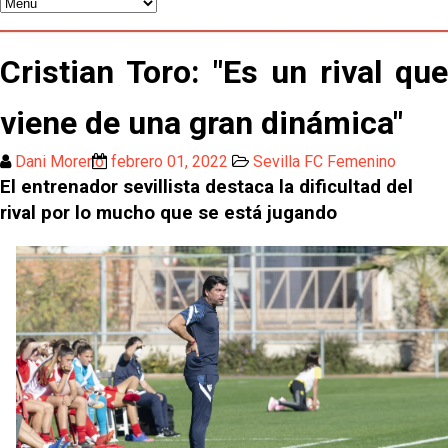
El Sevilla FC pregunta al Atlético de Madrid por la
situación de Iker Luque
Cristian Toro: "Es un rival que
OFICIAL | Joan Jordan se marcha traspasado al CF
Estrela Amadora
viene de una gran dinámica"
Mercado finalmente no será sevillista
Marcao podría ser el siguiente en salir
Dani Moreno
febrero 01, 2022
Sevilla FC Femenino
El entrenador sevillista destaca la dificultad del
rival por lo mucho que se está jugando