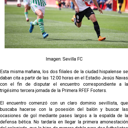
Opinión | "Carta abierta a Alberto Flores" por Rafa
García
El Sevilla oficializa el traspaso de Sow
Miguel Sierra: La temporada pasada se vio
reflejado que podemos tirar para delante y
trabajamos con ilusión
Diomande ya es madridista mientras Rodri agita el
Imagen: Sevilla FC
mercado
Esta misma mañana, los dos filiales de la ciudad hispalense se
daban cita a partir de las 12:00 horas en el Estadio Jesús Navas
con el fin de disputar el encuentro correspondiente a la
trigésimo tercera jornada de la Primera RFEF Footers.
El encuentro comenzó con un claro dominio sevillista, que
buscaba hacerse con la posesión del balón y buscar las
ocasiones de gol mediante pases largos a la espalda de la
defensa bética. No tardaría en llegar la primera amonestación