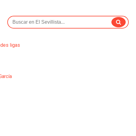
ndes ligas
García