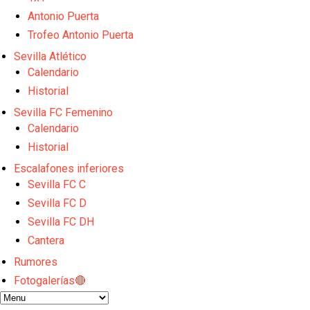
Djibril Sow pone rumbo a Italia para firmar su nuev
Kochorashvili, seria opción para reforzar el centro 
Antonio Puerta
Sow muy cerca de cerrar su traspaso al Genoa
Trofeo Antonio Puerta
Oso es el siguiente en la lista para salir
Sevilla Atlético
Banquillos confirmados: así queda la cantera del S
Calendario
Historial
Sevilla FC Femenino
Calendario
Historial
Escalafones inferiores
Sevilla FC C
Sevilla FC D
Sevilla FC DH
Cantera
Rumores
Fotogalerías🔴