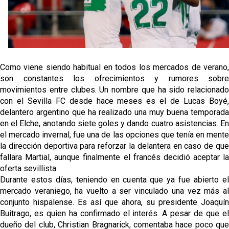
Oso es el siguiente en la lista para salir
Banquillos confirmados: así queda la cantera del
Sevilla Femenino para la 2026/27
Como viene siendo habitual en todos los mercados de verano,
son constantes los ofrecimientos y rumores sobre
Celta y Rayo agitan el mercado de La Liga
movimientos entre clubes. Un nombre que ha sido relacionado
con el Sevilla FC desde hace meses es el de Lucas Boyé,
delantero argentino que ha realizado una muy buena temporada
Previa | El Sevilla FC cierra la pretemporada con el
en el Elche, anotando siete goles y dando cuatro asistencias. En
exigente choque ante el Bayer Leverkusen
el mercado invernal, fue una de las opciones que tenía en mente
la dirección deportiva para reforzar la delantera en caso de que
fallara Martial, aunque finalmente el francés decidió aceptar la
oferta sevillista.
Durante estos días, teniendo en cuenta que ya fue abierto el
mercado veraniego, ha vuelto a ser vinculado una vez más al
conjunto hispalense. Es así que ahora, su presidente Joaquín
Buitrago, es quien ha confirmado el interés. A pesar de que el
dueño del club, Christian Bragnarick, comentaba hace poco que