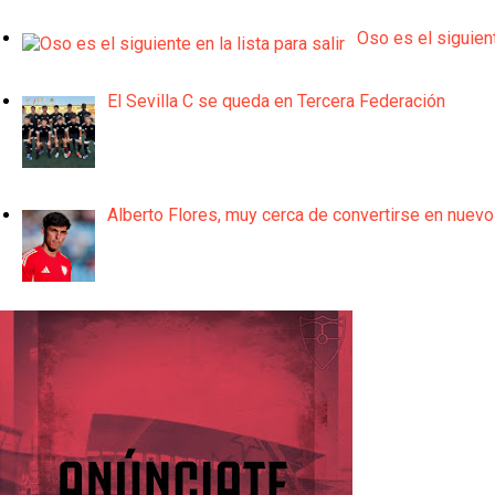
Oso es el siguient
El Sevilla C se queda en Tercera Federación
Alberto Flores, muy cerca de convertirse en nuevo