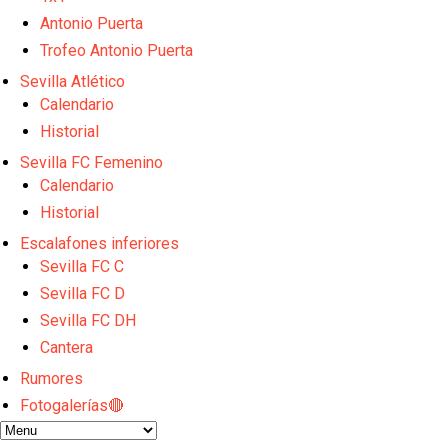
El Sevilla FC empieza a inscribir a los nuevos fichaj
Antonio Puerta
Opinión | "Carta abierta a Alberto Flores" por Rafa G
Trofeo Antonio Puerta
El Sevilla oficializa el traspaso de Sow
Miguel Sierra: La temporada pasada se vio reflejad
Sevilla Atlético
Diomande ya es madridista mientras Rodri agita el
Calendario
Historial
Sevilla FC Femenino
Calendario
Historial
Escalafones inferiores
Sevilla FC C
Sevilla FC D
Sevilla FC DH
Cantera
Rumores
Fotogalerías🔴