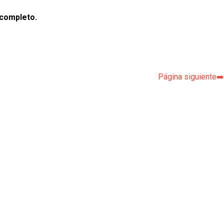
 completo.
p
Página siguiente➡️