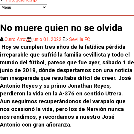
Miguel Sierra: La temporada pasada se vio
reflejado que podemos tirar para delante y
No muere quien no se olvida
trabajamos con ilusión
Diomande ya es madridista mientras Rodri agita el
Curro Arroyo
junio 01, 2022
Sevilla FC
mercado
Hoy se cumplen tres años de la fatídica pérdida
OFICIAL | Juanlu se marcha al Bournemouth
irreparable que sufrió la familia sevillista y todo el
mundo del fútbol, parece que fue ayer, sábado 1 de
junio de 2019, dónde despertamos con una noticia
Los posibles herederos del número 16 tras la
tan inesperada que resultaba difícil de creer. José
marcha de Juanlu
Antonio Reyes y su primo Jonathan Reyes,
Alberto Flores, muy cerca de convertirse en nuevo
perdieron la vida en la A-376 en sentido Utrera.
jugador del Granada CF
Aun seguimos recuperándonos del varapalo que
nos ocasionó la vida, pero los de Nervión nunca
El Granada negocia con el Sevilla FC por Alberto
Flores
nos rendimos, y recordamos a nuestro José
Antonio con gran añoranza.
El Sevilla continúa con despidos y rechaza una