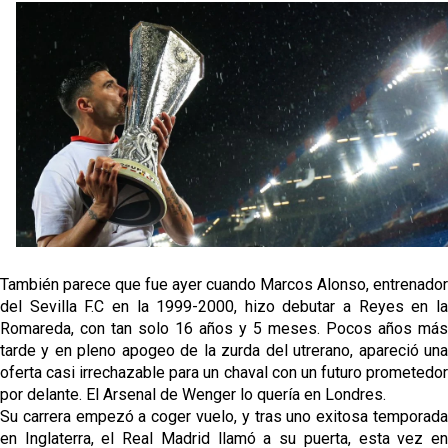
oferta de 420 millones por el club
El Sevilla mueve ficha por Robbie Ure: la opción 'A'
para el ataque nervionense
Crónica Pretemporada | Real Madrid 2-4 Sevilla FC
Femenino
La revolución de José Ignacio Navarro en el Sevilla
FC
Análisis | El Sevilla FC cierra una pretemporada de
contrastes antes del inicio de LaLiga
También parece que fue ayer cuando Marcos Alonso, entrenador
del Sevilla F.C en la 1999-2000, hizo debutar a Reyes en la
Romareda, con tan solo 16 años y 5 meses. Pocos años más
tarde y en pleno apogeo de la zurda del utrerano, apareció una
oferta casi irrechazable para un chaval con un futuro prometedor
por delante. El Arsenal de Wenger lo quería en Londres.
Su carrera empezó a coger vuelo, y tras uno exitosa temporada
en Inglaterra, el Real Madrid llamó a su puerta, esta vez en