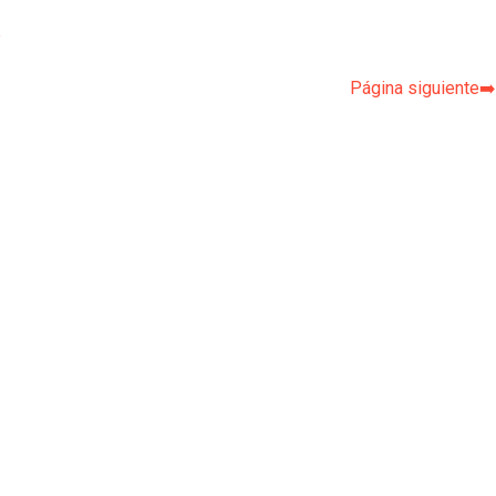
p
Página siguiente➡️