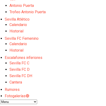
Djibril Sow pone rumbo a Italia para firmar su nuev
Kochorashvili, seria opción para reforzar el centro 
Antonio Puerta
Sow muy cerca de cerrar su traspaso al Genoa
Trofeo Antonio Puerta
Oso es el siguiente en la lista para salir
Sevilla Atlético
Banquillos confirmados: así queda la cantera del S
Calendario
Historial
Sevilla FC Femenino
Calendario
Historial
Escalafones inferiores
Sevilla FC C
Sevilla FC D
Sevilla FC DH
Cantera
Rumores
Fotogalerías🔴